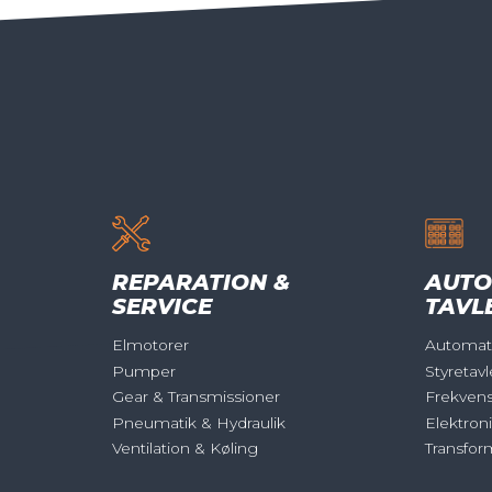
REPARATION &
AUTO
SERVICE
TAVL
Elmotorer
Automati
Pumper
Styretavl
Gear & Transmissioner
Frekven
Pneumatik & Hydraulik
Elektron
Ventilation & Køling
Transfor