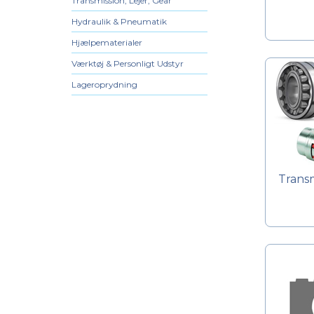
Transmission, Lejer, Gear
Hydraulik & Pneumatik
Hjælpematerialer
Værktøj & Personligt Udstyr
Lageroprydning
Transm