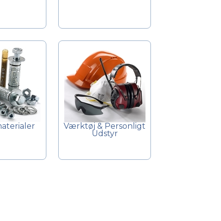
terialer
Værktøj & Personligt
Udstyr