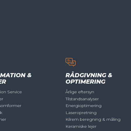
MATION &
RÅDGIVNING &
ER
OPTIMERING
on Service
Årlige eftersyn
er
Tilstandsanalyser
somformer
Energioptimering
ik
Laseropretning
mer
Kilrem beregning & måling
Keramiske lejer