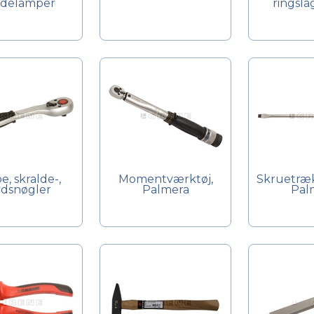
delamper
ringsla
e, skralde-,
Momentværktøj,
Skruetrækk
ydsnøgler
Palmera
Pal