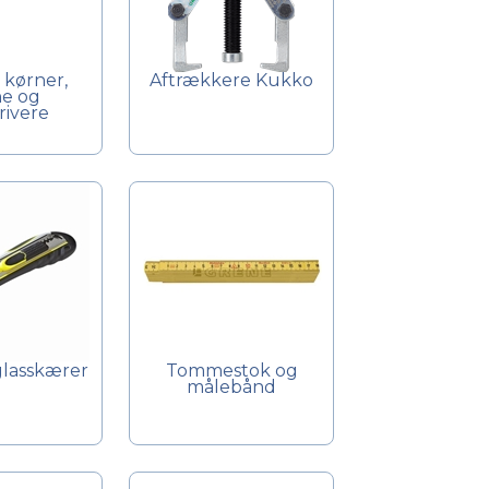
 kørner,
Aftrækkere Kukko
e og
rivere
glasskærer
Tommestok og
målebånd