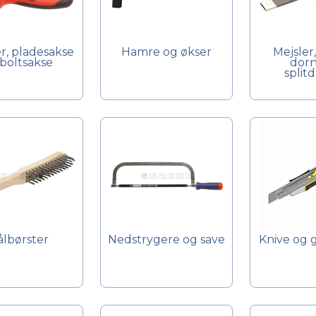
, pladesakse
Hamre og økser
Mejsler,
boltsakse
dorn
splitd
ålbørster
Nedstrygere og save
Knive og 