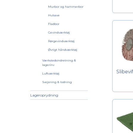
Murbor og hammerbor
Hulsave
Fladbor
Gevindværktøj
Rørgevindværktøj
Øvrigt håndværktøj
Værkstedsindretning &
lagerinv
Slibevi
Luftværktøj
Svejsning & lodning
Lageroprydning