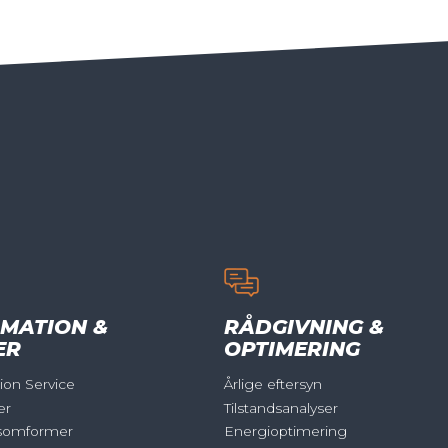
MATION &
RÅDGIVNING &
ER
OPTIMERING
on Service
Årlige eftersyn
er
Tilstandsanalyser
somformer
Energioptimering