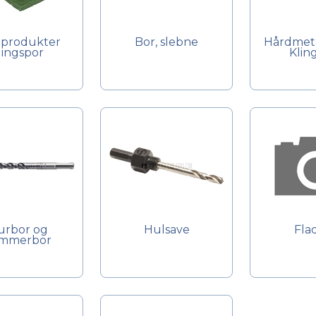
eprodukter
Bor, slebne
Hårdmeta
lingspor
Klin
rbor og
Hulsave
Fla
mmerbor