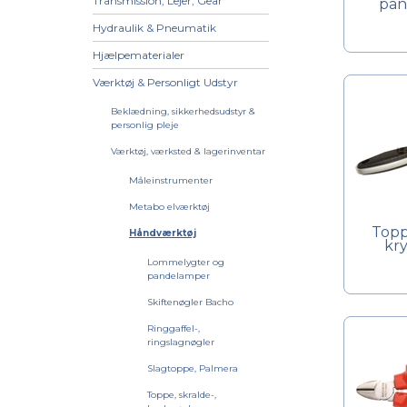
Transmission, Lejer, Gear
pan
Hydraulik & Pneumatik
Hjælpematerialer
Værktøj & Personligt Udstyr
Beklædning, sikkerhedsudstyr &
personlig pleje
Værktøj, værksted & lagerinventar
Måleinstrumenter
Metabo elværktøj
Topp
Håndværktøj
kr
Lommelygter og
pandelamper
Skiftenøgler Bacho
Ringgaffel-,
ringslagnøgler
Slagtoppe, Palmera
Toppe, skralde-,