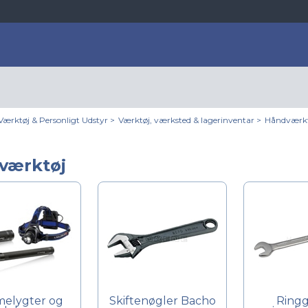
Værktøj & Personligt Udstyr
>
Værktøj, værksted & lagerinventar
>
Håndværkt
værktøj
elygter og
Skiftenøgler Bacho
Ringga