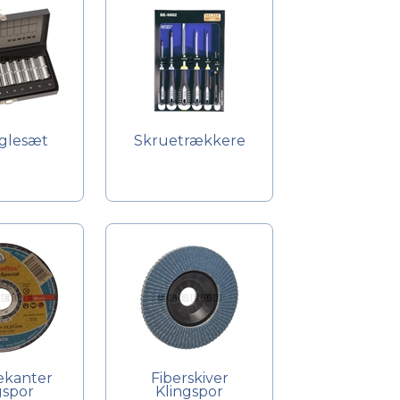
glesæt
Skruetrækkere
ekanter
Fiberskiver
gspor
Klingspor