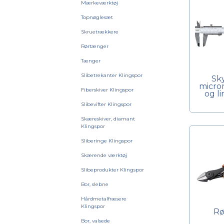
Mærkeværktøj
Topnøglesæt
Skruetrækkere
Rørtænger
Tænger
Slibetrekanter Klingspor
Sk
micro
Fiberskiver Klingspor
og l
Slibevifter Klingspor
Skæreskiver, diamant
Klingspor
Sliberinge Klingspor
Skærende værktøj
Slibeprodukter Klingspor
Bor, slebne
Hårdmetalfræsere
Klingspor
Rø
Bor, valsede