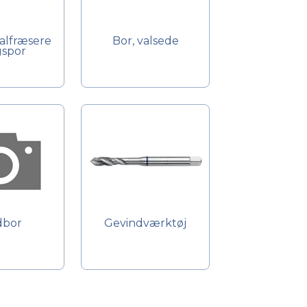
lfræsere
Bor, valsede
gspor
dbor
Gevindværktøj