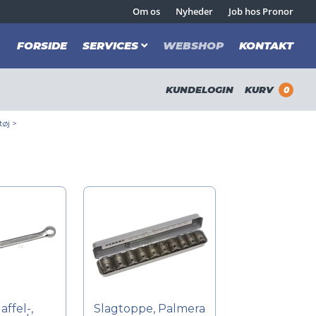
Om os
Nyheder
Job hos Pronor
FORSIDE
SERVICES
WEBSHOP
KONTAKT
KUNDELOGIN
KURV
0
øj
>
ffel-,
Slagtoppe, Palmera