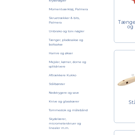
krydsnøgler
Momentværktøj, Palmera
Skruetrækker & bits,
Tænger
Palmera
og 
Unbrako og torx nøgler
Tænger, pladesakse og
boltsakse
Hamre og økser
Mejsler, kørner, dorne og
splitdrivere
Aftrækkere Kukko
Stålbørster
Nedstrygere og save
Knive og glasskærer
St
Tommestok og målebånd
Skydelærer,
micrometerskruer og
linealer m.m.