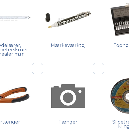
ydelærer,
Mærkeværktøj
Topnø
meterskruer
inealer m.m.
rtænger
Tænger
Slibetr
Klin