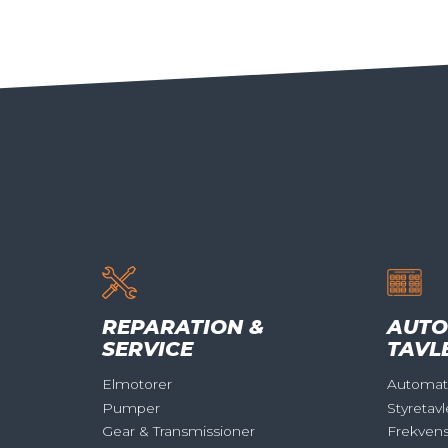
REPARATION &
AUTO
SERVICE
TAVL
Elmotorer
Automati
Pumper
Styretavl
Gear & Transmissioner
Frekven