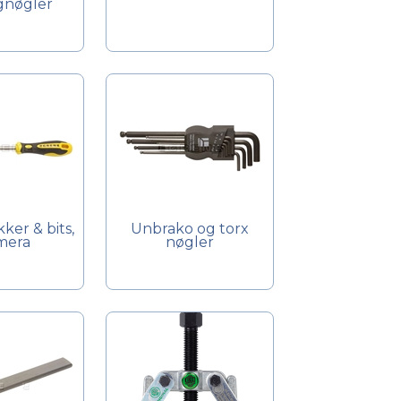
gnøgler
er & bits,
Unbrako og torx
mera
nøgler