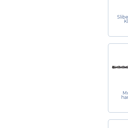
Slib
K
Mu
ha