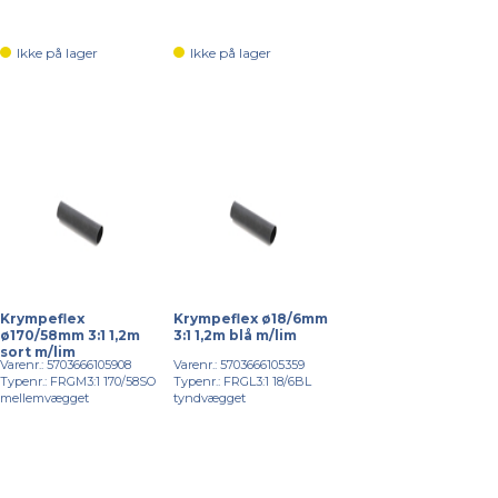
Ikke på lager
Ikke på lager
Krympeflex
Krympeflex ø18/6mm
ø170/58mm 3:1 1,2m
3:1 1,2m blå m/lim
sort m/lim
Varenr.: 5703666105908
Varenr.: 5703666105359
Typenr.: FRGM3:1 170/58SO
Typenr.: FRGL3:1 18/6BL
mellemvægget
tyndvægget