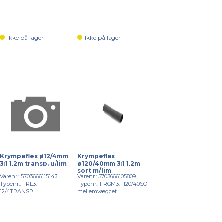
Ikke på lager
Ikke på lager
Krympeflex ø12/4mm
Krympeflex
3:1 1,2m transp. u/lim
ø120/40mm 3:1 1,2m
sort m/lim
Varenr.: 5703666115143
Varenr.: 5703666105809
Typenr.: FRL3:1
Typenr.: FRGM3:1 120/40SO
12/4TRANSP
mellemvægget