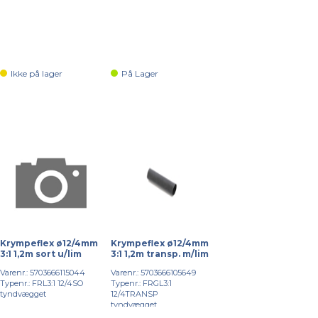
Ikke på lager
På Lager
Krympeflex ø12/4mm
Krympeflex ø12/4mm
3:1 1,2m sort u/lim
3:1 1,2m transp. m/lim
Varenr.: 5703666115044
Varenr.: 5703666105649
Typenr.: FRL3:1 12/4SO
Typenr.: FRGL3:1
tyndvægget
12/4TRANSP
tyndvægget