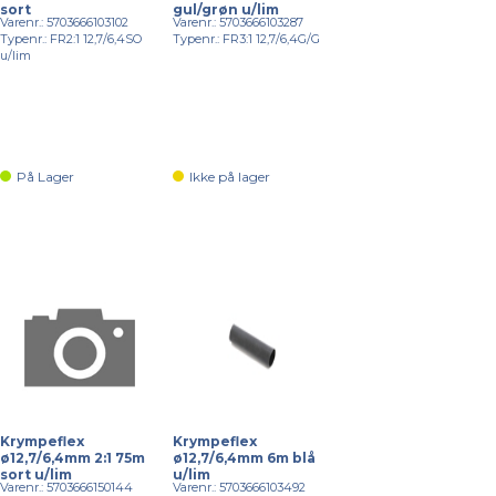
sort
gul/grøn u/lim
Varenr.: 5703666103102
Varenr.: 5703666103287
Typenr.: FR2:1 12,7/6,4SO
Typenr.: FR3:1 12,7/6,4G/G
u/lim
På Lager
Ikke på lager
Krympeflex
Krympeflex
ø12,7/6,4mm 2:1 75m
ø12,7/6,4mm 6m blå
sort u/lim
u/lim
Varenr.: 5703666150144
Varenr.: 5703666103492