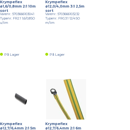
Krympeflex
Krympeflex
ø1,6/0,8mm 2:1 10m
ø12,0/4,0mm 3:1 2,5m
sort
sort
Varenr.: 5703666103041
Varenr.: 5703666103232
Typenr.: FR2:1 1,6/0,8SO
Typenr.: FRG3:1 12/4SO
u/lim
m/lim
På Lager
På Lager
Krympeflex
Krympeflex
ø12,7/6,4mm 2:1 5m
ø12,7/6,4mm 2:1 6m