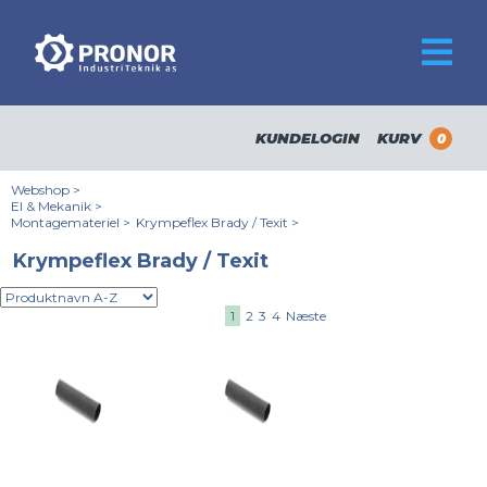
KUNDELOGIN
KURV
0
Webshop
>
El & Mekanik
>
Montagemateriel
>
Krympeflex Brady / Texit
>
Krympeflex Brady / Texit
1
2
3
4
Næste