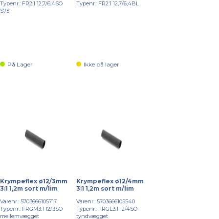
Typenr.: FR2:1 12,7/6,4SO
Typenr.: FR2:1 12,7/6,4BL
S75
På Lager
Ikke på lager
Krympeflex ø12/3mm
Krympeflex ø12/4mm
3:1 1,2m sort m/lim
3:1 1,2m sort m/lim
Varenr.: 5703666105717
Varenr.: 5703666105540
Typenr.: FRGM3:1 12/3SO
Typenr.: FRGL3:1 12/4SO
mellemvægget
tyndvægget