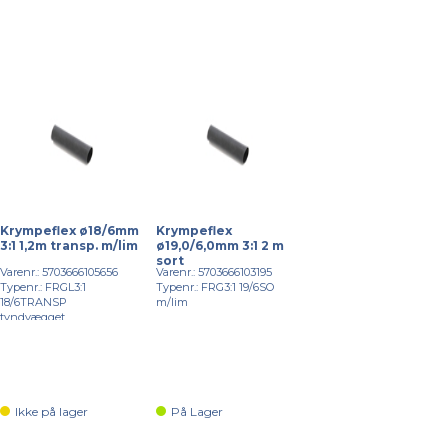
Krympeflex ø18/6mm
Krympeflex
3:1 1,2m transp. m/lim
ø19,0/6,0mm 3:1 2 m
sort
Varenr.: 5703666105656
Varenr.: 5703666103195
Typenr.: FRGL3:1
Typenr.: FRG3:1 19/6SO
18/6TRANSP
m/lim
tyndvægget
Ikke på lager
På Lager