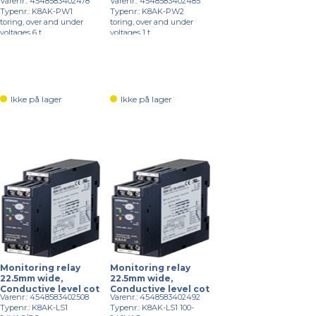
Varenr.: 4548583402478
Varenr.: 4548583402485
Typenr.: K8AK-PW1
Typenr.: K8AK-PW2
toring, over and under
toring, over and under
voltages 6 t...
voltages 1 t...
Ikke på lager
Ikke på lager
Monitoring relay
Monitoring relay
22.5mm wide,
22.5mm wide,
Conductive level cot
Conductive level cot
Varenr.: 4548583402508
Varenr.: 4548583402492
Typenr.: K8AK-LS1
Typenr.: K8AK-LS1 100-