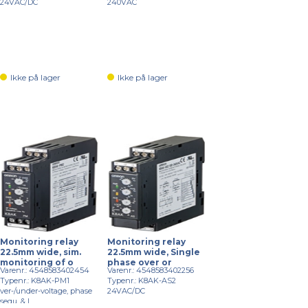
24VAC/DC
240VAC
Ikke på lager
Ikke på lager
Monitoring relay
Monitoring relay
22.5mm wide, sim.
22.5mm wide, Single
monitoring of o
phase over or
Varenr.: 4548583402454
Varenr.: 4548583402256
Typenr.: K8AK-PM1
Typenr.: K8AK-AS2
ver-/under-voltage, phase
24VAC/DC
sequ. & l...