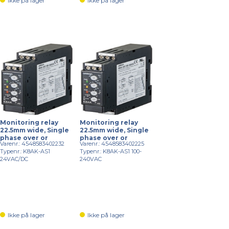
Ikke på lager
Ikke på lager
Monitoring relay
Monitoring relay
22.5mm wide, Single
22.5mm wide, Single
phase over or
phase over or
Varenr.: 4548583402232
Varenr.: 4548583402225
Typenr.: K8AK-AS1
Typenr.: K8AK-AS1 100-
24VAC/DC
240VAC
Ikke på lager
Ikke på lager