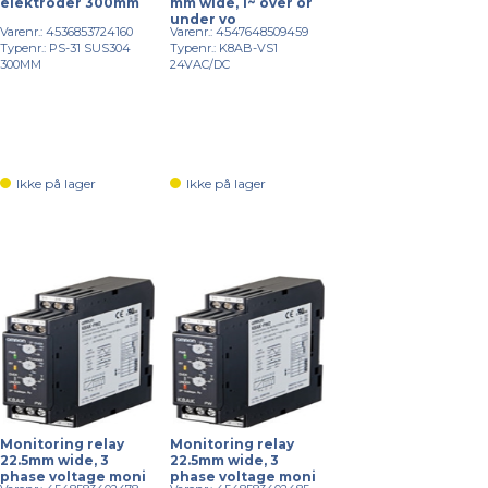
elektroder 300mm
mm wide, 1~ over or
under vo
Varenr.: 4536853724160
Varenr.: 4547648509459
Typenr.: PS-31 SUS304
Typenr.: K8AB-VS1
300MM
24VAC/DC
Ikke på lager
Ikke på lager
Monitoring relay
Monitoring relay
22.5mm wide, 3
22.5mm wide, 3
phase voltage moni
phase voltage moni