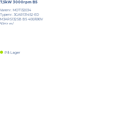
7,5kW 3000rpm B5
Varenr.: MOT132034
Typenr.: 3GAR131452-ED
M3ARS132SB B5 400/690V
50Hz m/...
På Lager