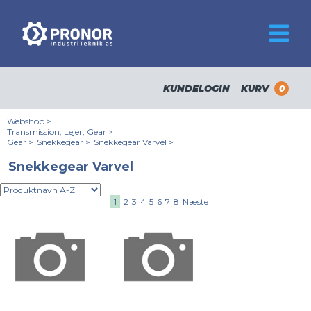
KUNDELOGIN
KURV
0
Webshop
>
Transmission, Lejer, Gear
>
Gear
>
Snekkegear
>
Snekkegear Varvel
>
Snekkegear Varvel
1
2
3
4
5
6
7
8
Næste