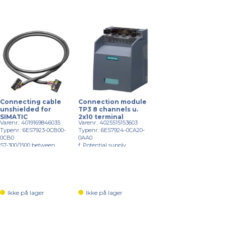
Connecting cable
Connection module
unshielded for
TP3 8 channels u.
SIMATIC
2x10 terminal
Varenr.: 4019169846035
Varenr.: 4025515153603
Typenr.: 6ES7923-0CB00-
Typenr.: 6ES7924-0CA20-
0CB0
0AA0
S7-300/1500 between
f. Potential supply
front...
Ikke på lager
Ikke på lager