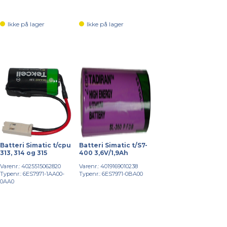
Ikke på lager
Ikke på lager
Batteri Simatic t/cpu
Batteri Simatic t/S7-
313, 314 og 315
400 3,6V/1,9Ah
Varenr.: 4025515062820
Varenr.: 4019169010238
Typenr.: 6ES7971-1AA00-
Typenr.: 6ES7971-0BA00
0AA0