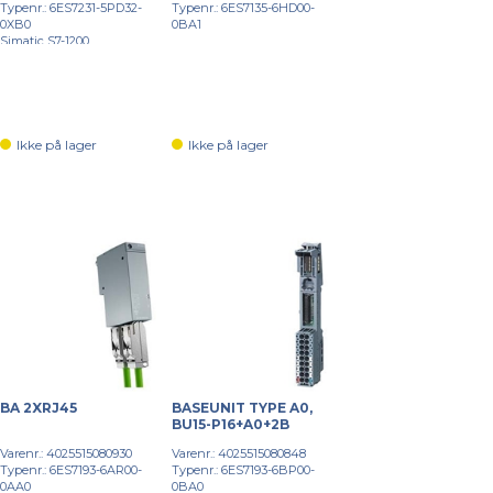
Typenr.: 6ES7231-5PD32-
Typenr.: 6ES7135-6HD00-
0XB0
0BA1
Simatic S7-1200
Ikke på lager
Ikke på lager
BA 2XRJ45
BASEUNIT TYPE A0,
BU15-P16+A0+2B
Varenr.: 4025515080930
Varenr.: 4025515080848
Typenr.: 6ES7193-6AR00-
Typenr.: 6ES7193-6BP00-
0AA0
0BA0