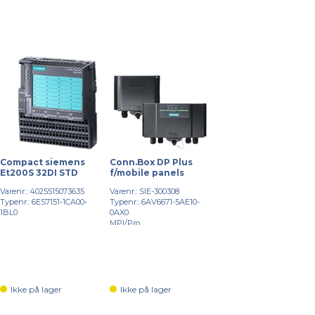
Compact siemens
Conn.Box DP Plus
Et200S 32DI STD
f/mobile panels
Varenr.: 4025515073635
Varenr.: SIE-300308
Typenr.: 6ES7151-1CA00-
Typenr.: 6AV6671-5AE10-
1BL0
0AX0
MPI/Pro
Ikke på lager
Ikke på lager