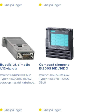
Ikke på lager
Ikke på lager
Bustilslut. simatic
Compact siemens
t/l2-dp og
Et200S 16DI/16DO
Varenr.: 6GK1500-0EA02
Varenr.: 4025515073642
Typenr.: 6GK1500-0EA02
Typenr.: 6ES7151-1CA00-
coros op m/axial kabeludg.
3BL0
Ikke på lager
Ikke på lager