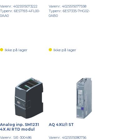
Varenr.: 4025515073222
Varenr.: 4025515077558
Typenr.: 6ES7193-4FL00-
Typenr.: 6ES7335-7HG02-
0AA0
0AB0
Ikke på lager
Ikke på lager
Analog inp. SM1231
AQ 4XU/I ST
4X AI RTD modul
Varenr.: SIE-300486
Varenr.: 4025515080756