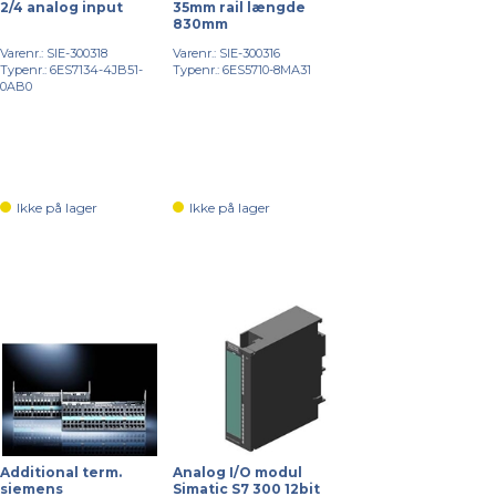
2/4 analog input
35mm rail længde
830mm
Varenr.: SIE-300318
Varenr.: SIE-300316
Typenr.: 6ES7134-4JB51-
Typenr.: 6ES5710-8MA31
0AB0
Ikke på lager
Ikke på lager
Additional term.
Analog I/O modul
siemens
Simatic S7 300 12bit