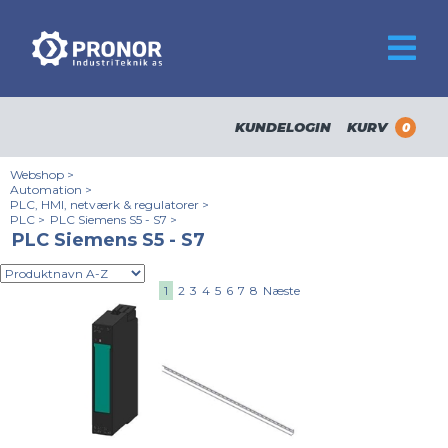
KUNDELOGIN
KURV
0
Webshop
>
Automation
>
PLC, HMI, netværk & regulatorer
>
PLC
>
PLC Siemens S5 - S7
>
PLC Siemens S5 - S7
1
2
3
4
5
6
7
8
Næste