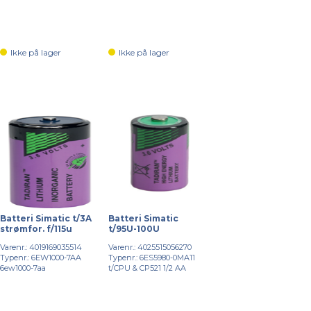
Ikke på lager
Ikke på lager
Batteri Simatic t/3A
Batteri Simatic
strømfor. f/115u
t/95U-100U
Varenr.: 4019169035514
Varenr.: 4025515056270
Typenr.: 6EW1000-7AA
Typenr.: 6ES5980-0MA11
6ew1000-7aa
t/CPU & CP521 1/2 AA