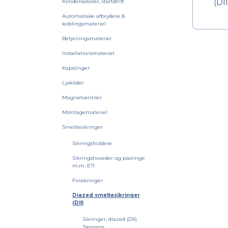
(DI
Kondensatorer, start/drift
Automatiske afbrydere &
koblingsmateriel
Betjeningsmateriel
Installationsmateriel
Kapslinger
Lyskilder
Magnetventiler
Montagemateriel
Smeltesikringer
Sikringsholdere
Sikringshoveder og pasringe
m.m. ETI
Finsikringer
Diazed smeltesikringer
(DII)
Sikringer, diazed (DII)
Siemens