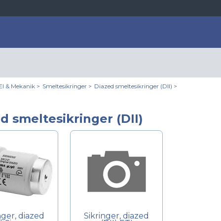
El & Mekanik
>
Smeltesikringer
>
Diazed smeltesikringer (DII)
>
d smeltesikringer (DII)
nger, diazed
Sikringer, diazed