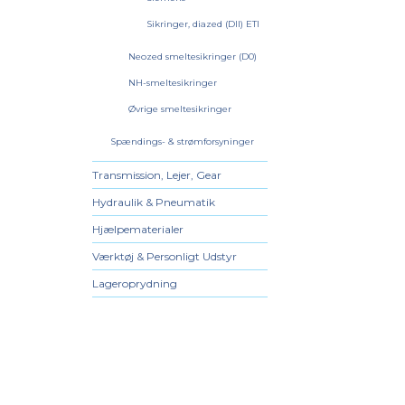
Sikringer, diazed (DII) ETI
Neozed smeltesikringer (D0)
NH-smeltesikringer
Øvrige smeltesikringer
Spændings- & strømforsyninger
Transmission, Lejer, Gear
Hydraulik & Pneumatik
Hjælpematerialer
Værktøj & Personligt Udstyr
Lageroprydning