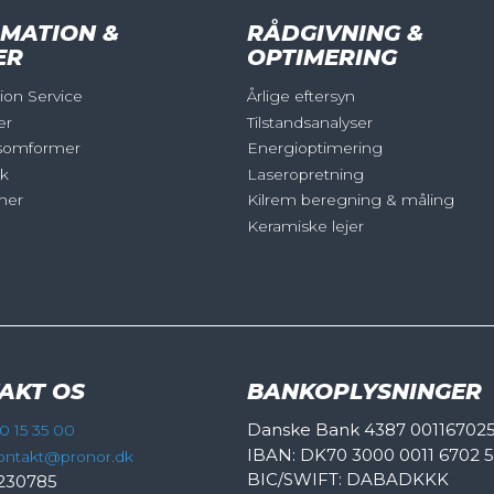
MATION &
RÅDGIVNING &
ER
OPTIMERING
on Service
Årlige eftersyn
er
Tilstandsanalyser
somformer
Energioptimering
ik
Laseropretning
mer
Kilrem beregning & måling
Keramiske lejer
AKT OS
BANKOPLYSNINGER
Danske Bank 4387 00116702
0 15 35 00
IBAN: DK70 3000 0011 6702 
ontakt@pronor.dk
BIC/SWIFT: DABADKKK
230785