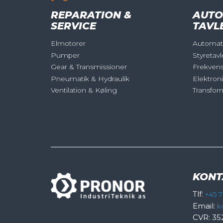
REPARATION &
AUTO
SERVICE
TAVL
Elmotorer
Automati
Pumper
Styretavl
Gear & Transmissioner
Frekven
Pneumatik & Hydraulik
Elektron
Ventilation & Køling
Transfor
KONT
Tlf:
+45 7
Email:
k
CVR: 35