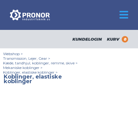
KUNDELOGIN
KURV
0
Webshop
>
Transmission, Lejer, Gear
>
Kæde, tandhjul, koblinger, remme, skive
>
Mekaniske koblinger
>
Koblinger, elastiske koblinger
>
Koblinger, elastiske
koblinger