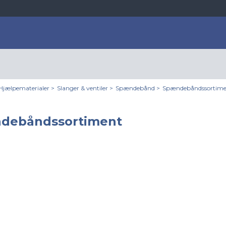
Hjælpematerialer
>
Slanger & ventiler
>
Spændebånd
>
Spændebåndssortime
debåndssortiment