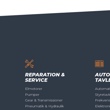
REPARATION &
AUTO
SERVICE
TAVL
Elmotorer
Automati
Pumper
Styretavl
Gear & Transmissioner
Frekven
Pneumatik & Hydraulik
Elektron