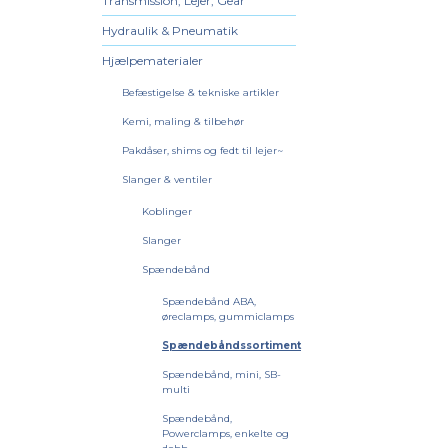
Transmission, Lejer, Gear
Hydraulik & Pneumatik
Hjælpematerialer
Befæstigelse & tekniske artikler
Kemi, maling & tilbehør
Pakdåser, shims og fedt til lejer~
Slanger & ventiler
Koblinger
Slanger
Spændebånd
Spændebånd ABA,
øreclamps, gummiclamps
Spændebåndssortiment
Spændebånd, mini, SB-
multi
Spændebånd,
Powerclamps, enkelte og