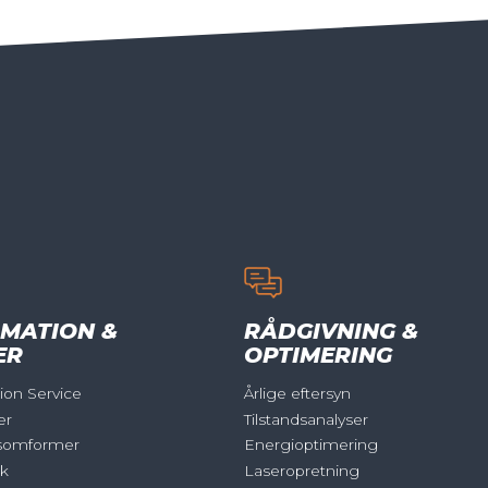
MATION &
RÅDGIVNING &
ER
OPTIMERING
on Service
Årlige eftersyn
er
Tilstandsanalyser
somformer
Energioptimering
ik
Laseropretning