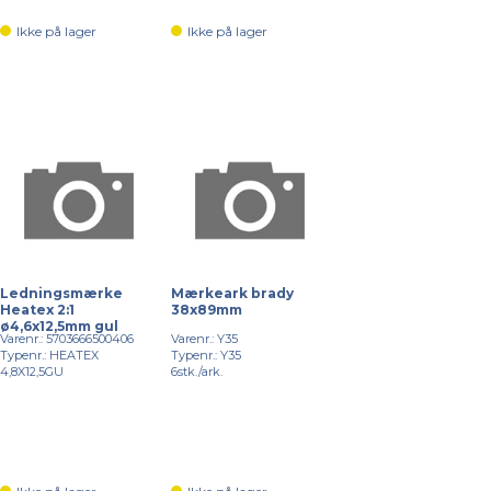
Ikke på lager
Ikke på lager
Ledningsmærke
Mærkeark brady
Heatex 2:1
38x89mm
ø4,6x12,5mm gul
Varenr.: 5703666500406
Varenr.: Y35
Typenr.: HEATEX
Typenr.: Y35
4,8X12,5GU
6stk./ark.