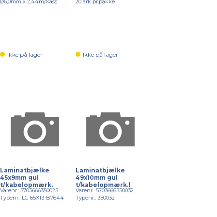
Ø6,0mm x 2,44m/kass.
20 ark pr.pakke
Ikke på lager
Ikke på lager
Laminatbjælke
Laminatbjælke
45x9mm gul
49x10mm gul
t/kabelopmærk.
t/kabelopmærk.l
Varenr.: 5703666350025
Varenr.: 5703666350032
Typenr.: LC-65X13-B7644
Typenr.: 350032