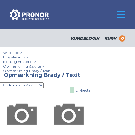
KUNDELOGIN
KURV
0
Webshop
>
El & Mekanik
>
Montagemateriel
>
Opmærkning & skilte
>
Opmærkning Brady / Texit
>
Opmærkning Brady / Texit
1
2
Næste