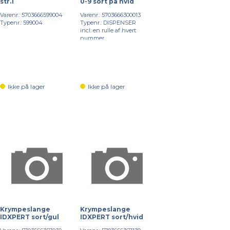
str.1
0-9 sort på hvid
Varenr.: 5703666599004
Varenr.: 5703666300013
Typenr.: 599004
Typenr.: DISPENSER
incl. en rulle af hvert
nummer
Ikke på lager
Ikke på lager
Krympeslange
Krympeslange
IDXPERT sort/gul
IDXPERT sort/hvid