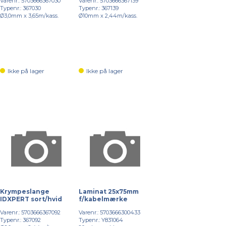
Varenr.: 5703666367030
Varenr.: 5703666367139
Typenr.: 367030
Typenr.: 367139
Ø3,0mm x 3,65m/kass.
Ø10mm x 2,44m/kass.
Ikke på lager
Ikke på lager
Krympeslange
Laminat 25x75mm
IDXPERT sort/hvid
f/kabelmærke
Varenr.: 5703666367092
Varenr.: 5703666300433
Typenr.: 367092
Typenr.: Y831064