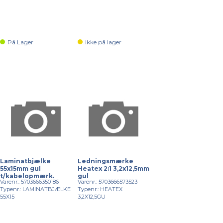
På Lager
Ikke på lager
Laminatbjælke
Ledningsmærke
55x15mm gul
Heatex 2:1 3,2x12,5mm
t/kabelopmærk.
gul
Varenr.: 5703666350186
Varenr.: 5703666573523
Typenr.: LAMINATBJÆLKE
Typenr.: HEATEX
55X15
3,2X12,5GU