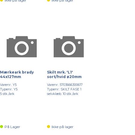
Ikke på lager
Ikke på lager
Mærkeark brady
Skilt mrk. 'L1'
44x127mm
sort/hvid ø20mm
Varenr.: Y5
Varenr.: 5703666300617
Typenr.: Y5
Typenr.: SKILT FASE 1
5 stk./ark
selvklæb. 10 stk./ark
På Lager
Ikke på lager