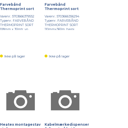
Farvebånd
Farvebånd
Thermoprint sort
Thermoprint sort
Varenr.: 5703666379552
Varenr.: 5703666356294
Typenr.: FARVEBÅND
Typenr.: FARVEBÅND
THERMOPRINT SORT
THERMOPRINT SORT
108mm x 30mtr. vo...
110mmx360m, harpi...
Ikke på lager
Ikke på lager
Heatex montagestav
Kabelmærkedispenser