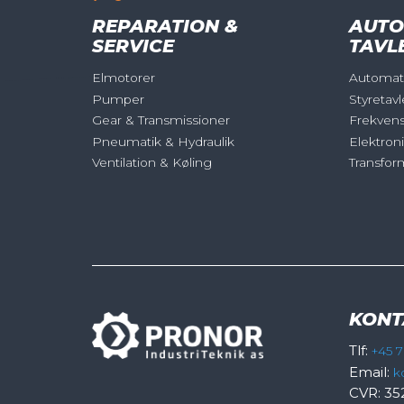
REPARATION &
AUTO
SERVICE
TAVL
Elmotorer
Automati
Pumper
Styretavl
Gear & Transmissioner
Frekven
Pneumatik & Hydraulik
Elektron
Ventilation & Køling
Transfor
KONT
Tlf:
+45 7
Email:
k
CVR: 35