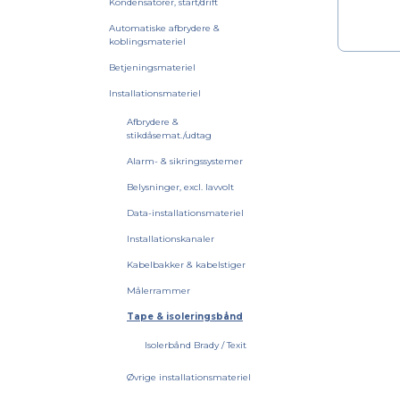
Kondensatorer, start/drift
Automatiske afbrydere &
koblingsmateriel
Betjeningsmateriel
Installationsmateriel
Afbrydere &
stikdåsemat./udtag
Alarm- & sikringssystemer
Belysninger, excl. lavvolt
Data-installationsmateriel
Installationskanaler
Kabelbakker & kabelstiger
Målerrammer
Tape & isoleringsbånd
Isolerbånd Brady / Texit
Øvrige installationsmateriel