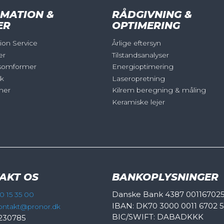
MATION &
RÅDGIVNING &
ER
OPTIMERING
on Service
Årlige eftersyn
er
Tilstandsanalyser
somformer
Energioptimering
ik
Laseropretning
mer
Kilrem beregning & måling
Keramiske lejer
AKT OS
BANKOPLYSNINGER
Danske Bank 4387 00116702
0 15 35 00
IBAN: DK70 3000 0011 6702 
ontakt@pronor.dk
BIC/SWIFT: DABADKKK
230785