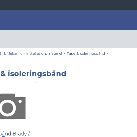
El & Mekanik
>
Installationsmateriel
>
Tape & isoleringsbånd
>
& isoleringsbånd
bånd Brady /