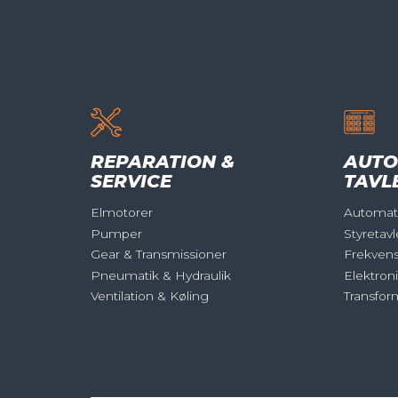
REPARATION &
AUTO
SERVICE
TAVL
Elmotorer
Automati
Pumper
Styretavl
Gear & Transmissioner
Frekven
Pneumatik & Hydraulik
Elektron
Ventilation & Køling
Transfor