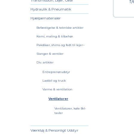
Transmission, Lejer, Gear
f/
Hydraulik & Pneumatik
Hjælpematerialer
Befæstigelse & tekniske artikler
Kemi, maling & tilbehør
Pakdåser, shims og fedt til lejer~
Slanger & ventiler
Div. artikler
Entreprenørudstyr
Lastbil og truck
Varme & ventilation
Ventilatorer
Ventilatorer, køle f/el-
tavler
Værktøj & Personligt Udstyr