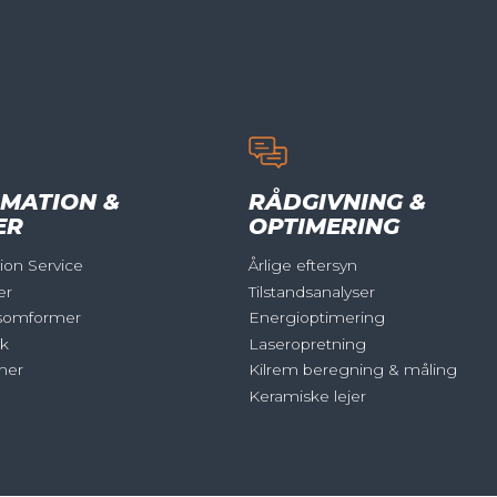
MATION &
RÅDGIVNING &
ER
OPTIMERING
on Service
Årlige eftersyn
er
Tilstandsanalyser
somformer
Energioptimering
ik
Laseropretning
mer
Kilrem beregning & måling
Keramiske lejer