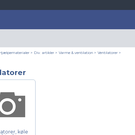
Hjælpematerialer
>
Div. artikler
>
Varme & ventilation
>
Ventilatorer
>
latorer
latorer, køle