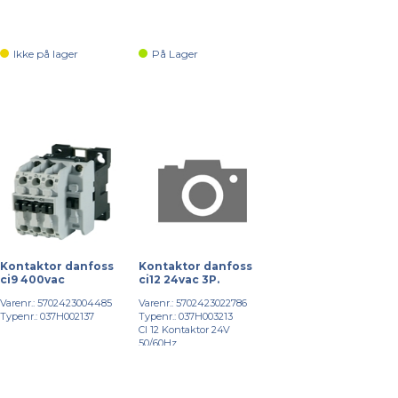
Ikke på lager
På Lager
Kontaktor danfoss
Kontaktor danfoss
ci9 400vac
ci12 24vac 3P.
Varenr.: 5702423004485
Varenr.: 5702423022786
Typenr.: 037H002137
Typenr.: 037H003213
CI 12 Kontaktor 24V
50/60Hz