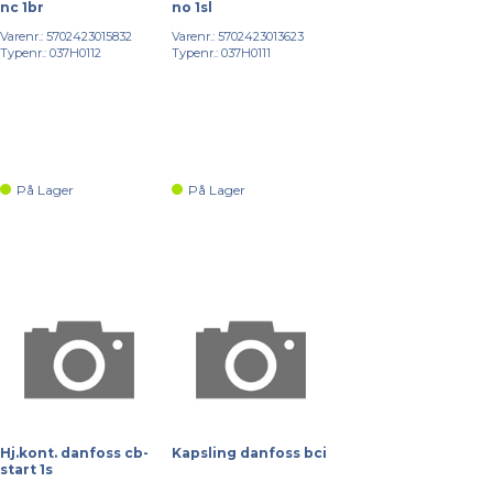
nc 1br
no 1sl
Varenr.: 5702423015832
Varenr.: 5702423013623
Typenr.: 037H0112
Typenr.: 037H0111
På Lager
På Lager
Hj.kont. danfoss cb-
Kapsling danfoss bci
start 1s