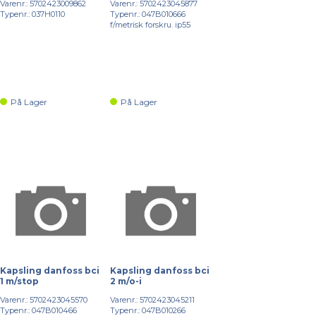
Varenr.: 5702423009862
Varenr.: 5702423045877
Typenr.: 037H0110
Typenr.: 047B010666
f/metrisk forskru. ip55
På Lager
På Lager
Kapsling danfoss bci
Kapsling danfoss bci
1 m/stop
2 m/o-i
Varenr.: 5702423045570
Varenr.: 5702423045211
Typenr.: 047B010466
Typenr.: 047B010266