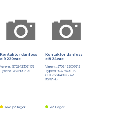
Kontaktor danfoss
Kontaktor danfoss
ci9 220vac
ci9 24vac
Varenr.: 5702423021178
Varenr.: 5702423007615
Typenr.: 037H002131
Typenr.: 037H002113
CI 9 Kontaktor 24V
50/60Hz
Ikke på lager
På Lager