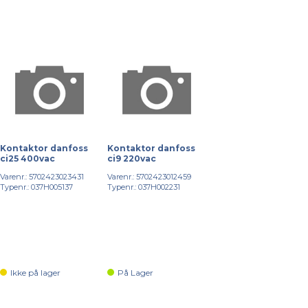
Kontaktor danfoss
Kontaktor danfoss
ci25 400vac
ci9 220vac
Varenr.: 5702423023431
Varenr.: 5702423012459
Typenr.: 037H005137
Typenr.: 037H002231
Ikke på lager
På Lager