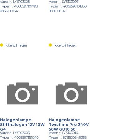
Varenr.: LYS103005
Varenr.: LYS103007
Typenr.: 4008597101793
Typenr.: 4008597101830
0856100154
0856100141
Ikke på lager
Ikke på lager
Halogenlampe
Halogenlampe
Stifthalogen 12V 10W
Twistline Pro 240V
G4
50W GU10 50°
Varenr.: LYS103003
Varenr.: LYS103014
Typenr.: 4008597151040
Typenr.: 8711500649355