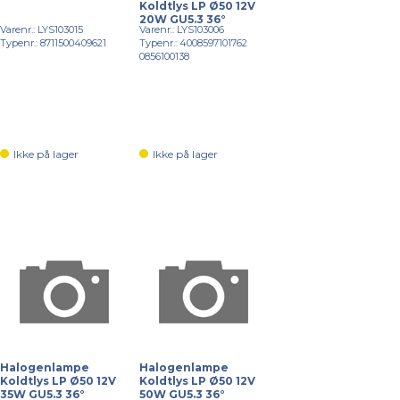
Koldtlys LP Ø50 12V
20W GU5.3 36°
Varenr.: LYS103015
Varenr.: LYS103006
Typenr.: 8711500409621
Typenr.: 4008597101762
0856100138
Ikke på lager
Ikke på lager
Halogenlampe
Halogenlampe
Koldtlys LP Ø50 12V
Koldtlys LP Ø50 12V
35W GU5.3 36°
50W GU5.3 36°