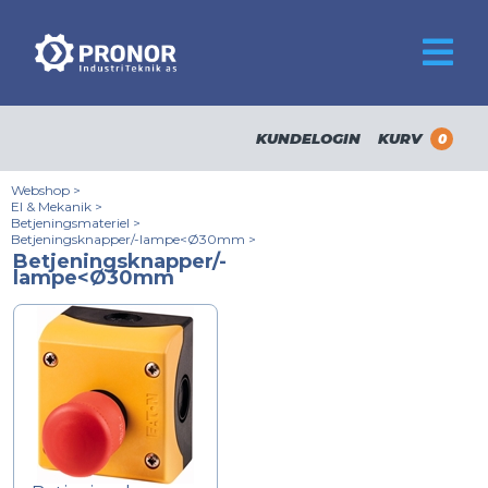
KUNDELOGIN
KURV
0
Webshop
>
El & Mekanik
>
Betjeningsmateriel
>
Betjeningsknapper/-lampe<Ø30mm
>
Betjeningsknapper/-
lampe<Ø30mm