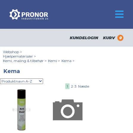
KUNDELOGIN
KURV
0
Webshop
>
Hjælpematerialer
>
Kemi, maling & tilbehør
>
Kemi
>
Kema
>
Kema
1
2
3
Næste