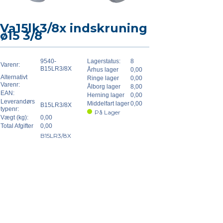
Va15lk3/8x indskruning
ø15 3/8
9540-
Lagerstatus:
8
Varenr:
B15LR3/8X
Århus lager
0,00
Alternativt
Ringe lager
0,00
Varenr:
Ålborg lager
8,00
EAN:
Herning lager
0,00
Leverandørs
Middelfart lager
0,00
B15LR3/8X
typenr:
På Lager
Vægt (kg):
0,00
Total Afgifter
0,00
B15LR3/8X