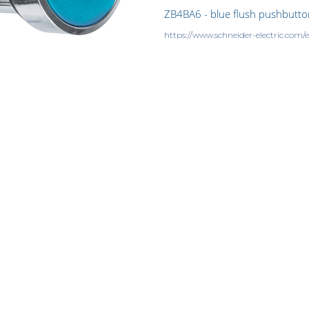
ZB4BA6 - blue flush pushbutt
https://www.schneider-electric.co