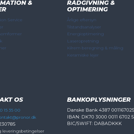
MATION &
RÅDGIVNING &
ER
OPTIMERING
on Service
Årlige eftersyn
er
Tilstandsanalyser
somformer
Energioptimering
ik
Laseropretning
mer
Kilrem beregning & måling
Keramiske lejer
AKT OS
BANKOPLYSNINGER
Danske Bank 4387 00116702
0 15 35 00
IBAN: DK70 3000 0011 6702 
ontakt@pronor.dk
BIC/SWIFT: DABADKKK
230785
g leveringsbetingelser