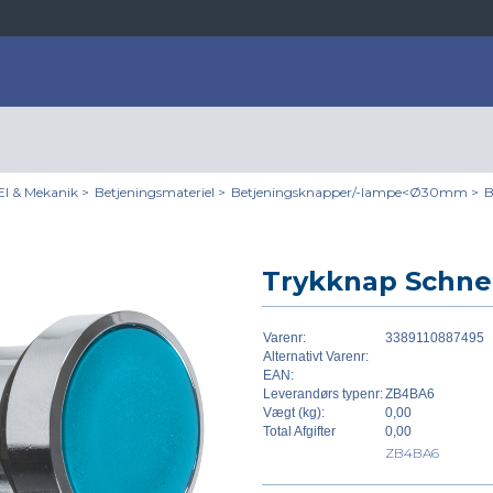
El & Mekanik
>
Betjeningsmateriel
>
Betjeningsknapper/-lampe<Ø30mm
>
B
Trykknap Schnei
Varenr:
3389110887495
Alternativt Varenr:
EAN:
Leverandørs typenr:
ZB4BA6
Vægt (kg):
0,00
Total Afgifter
0,00
ZB4BA6