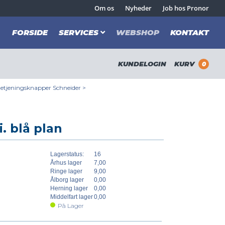
Om os
Nyheder
Job hos Pronor
FORSIDE
SERVICES
WEBSHOP
KONTAKT
KUNDELOGIN
KURV
0
etjeningsknapper Schneider
>
. blå plan
Lagerstatus:
16
Århus lager
7,00
Ringe lager
9,00
Ålborg lager
0,00
Herning lager
0,00
Middelfart lager
0,00
På Lager