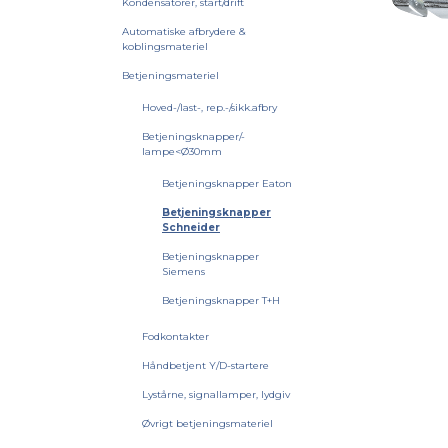
Kondensatorer, start/drift
Automatiske afbrydere &
koblingsmateriel
Betjeningsmateriel
Hoved-/last-, rep.-/sikk.afbry
Betjeningsknapper/-
lampe<Ø30mm
Betjeningsknapper Eaton
Betjeningsknapper
Schneider
Betjeningsknapper
Siemens
Betjeningsknapper T+H
Fodkontakter
Håndbetjent Y/D-startere
Lystårne, signallamper, lydgiv
Øvrigt betjeningsmateriel