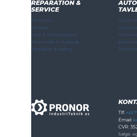
REPARATION &
AUTO
SERVICE
TAVL
Elmotorer
Automati
Pumper
Styretavl
Gear & Transmissioner
Frekven
Pneumatik & Hydraulik
Elektron
Ventilation & Køling
Transfor
KONT
Tlf:
+45 7
Email:
k
CVR: 35
Salgs- o