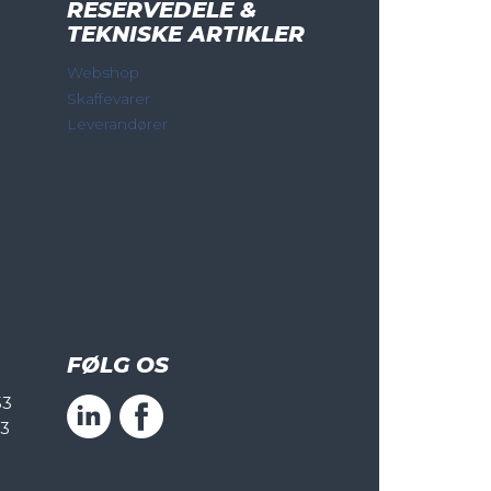
RESERVEDELE &
TEKNISKE ARTIKLER
Webshop
Skaffevarer
Leverandører
FØLG OS
53
53