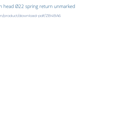
on head Ø22 spring return unmarked
m/en/product/download-pdf/ZB4BA6