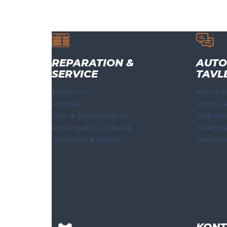
REPARATION &
AUTO
SERVICE
TAVL
Elmotorer
Automati
Pumper
Styretavl
Gear & Transmissioner
Frekven
Pneumatik & Hydraulik
Elektron
Ventilation & Køling
Transfor