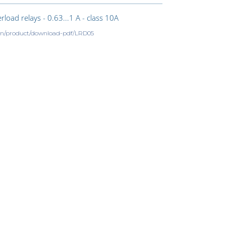
oad relays - 0.63...1 A - class 10A
m/en/product/download-pdf/LRD05