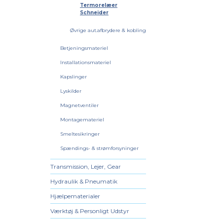
Termorelæer
Schneider
Øvrige aut.afbrydere & kobling
Betjeningsmateriel
Installationsmateriel
Kapslinger
Lyskilder
Magnetventiler
Montagemateriel
Smeltesikringer
Spændings- & strømforsyninger
Transmission, Lejer, Gear
Hydraulik & Pneumatik
Hjælpematerialer
Værktøj & Personligt Udstyr