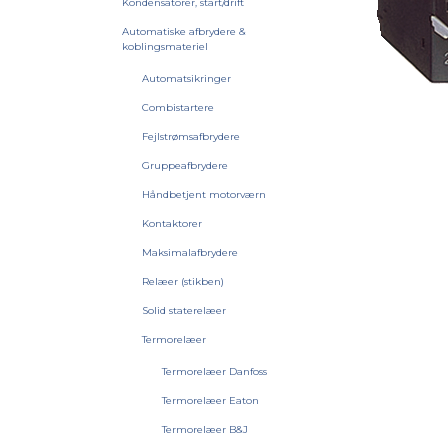
Kondensatorer, start/drift
Automatiske afbrydere &
koblingsmateriel
Automatsikringer
Combistartere
Fejlstrømsafbrydere
Gruppeafbrydere
Håndbetjent motorværn
Kontaktorer
Maksimalafbrydere
Relæer (stikben)
Solid staterelæer
Termorelæer
Termorelæer Danfoss
Termorelæer Eaton
Termorelæer B&J