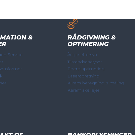
MATION &
RÅDGIVNING &
ER
OPTIMERING
on Service
Årlige eftersyn
er
Tilstandsanalyser
somformer
Energioptimering
ik
Laseropretning
mer
Kilrem beregning & måling
Keramiske lejer