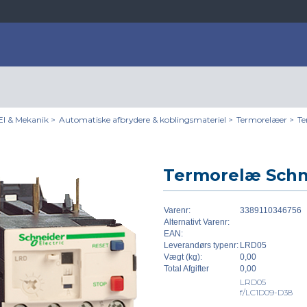
El & Mekanik
>
Automatiske afbrydere & koblingsmateriel
>
Termorelæer
>
Te
Termorelæ Schne
Varenr:
3389110346756
Alternativt Varenr:
EAN:
Leverandørs typenr:
LRD05
Vægt (kg):
0,00
Total Afgifter
0,00
LRD05
f/LC1D09-D38