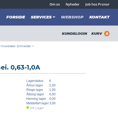
Om os
Nyheder
Job hos Pronor
FORSIDE
SERVICES
WEBSHOP
KONTAKT
KUNDELOGIN
KURV
0
rmorelæer Schneider
>
i. 0,63-1,0A
Lagerstatus:
6
Århus lager
2,00
Ringe lager
1,00
Ålborg lager
0,00
Herning lager
0,00
Middelfart lager
3,00
På Lager