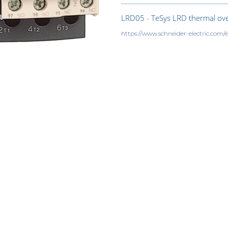
LRD05 - TeSys LRD thermal overl
https://www.schneider-electric.co