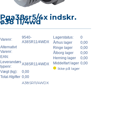
Pga38sr5/4x indskr.
ø38 11/4wd
9540-
Lagerstatus:
0
Varenr:
A38SR11/4WDX
Århus lager
0,00
Alternativt
Ringe lager
0,00
Varenr:
Ålborg lager
0,00
EAN:
Herning lager
0,00
Leverandørs
Middelfart lager
0,00
A38SR11/4WDX
typenr:
Ikke på lager
Vægt (kg):
0,00
Total Afgifter
0,00
A38SR11/4WDX