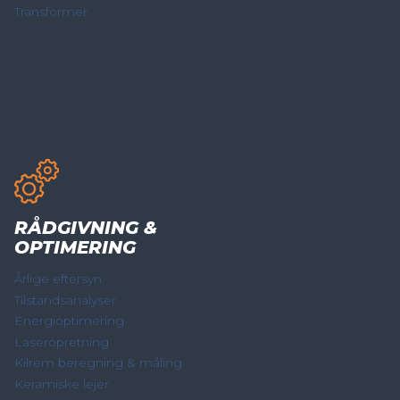
Transformer
RÅDGIVNING &
OPTIMERING
Årlige eftersyn
Tilstandsanalyser
Energioptimering
Laseropretning
Kilrem beregning & måling
Keramiske lejer