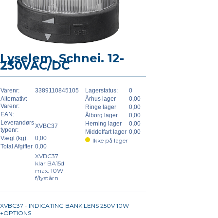
Lyselem. Schnei. 12-
230VAC/DC
Varenr:
3389110845105
Lagerstatus:
0
Alternativt
Århus lager
0,00
Varenr:
Ringe lager
0,00
EAN:
Ålborg lager
0,00
Leverandørs
Herning lager
0,00
XVBC37
typenr:
Middelfart lager
0,00
Vægt (kg):
0,00
Ikke på lager
Total Afgifter
0,00
XVBC37
klar BA15d
max. 10W
f/lystårn
XVBC37 - INDICATING BANK LENS 250V 10W
+OPTIONS