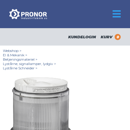
KUNDELOGIN
KURV
0
Webshop
>
El & Mekanik
>
Betjeningsmateriel
>
Lystårne, signallamper, lydgiv
>
Lystårne Schneider
>