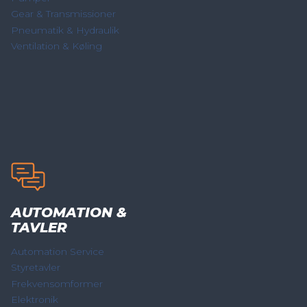
Gear & Transmissioner
Pneumatik & Hydraulik
Ventilation & Køling
AUTOMATION &
TAVLER
Automation Service
Styretavler
Frekvensomformer
Elektronik