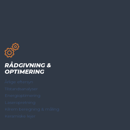
RÅDGIVNING &
OPTIMERING
Årlige eftersyn
Tilstandsanalyser
Energioptimering
Laseropretning
Kilrem beregning & måling
Keramiske lejer