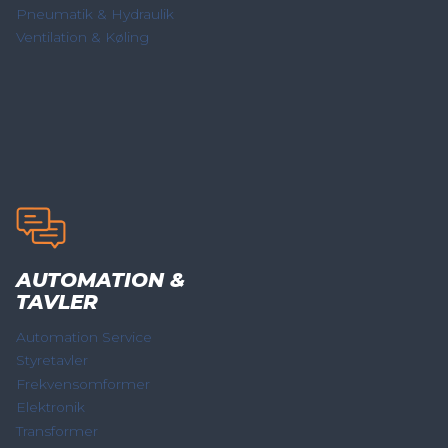
Pneumatik & Hydraulik
Ventilation & Køling
AUTOMATION &
TAVLER
Automation Service
Styretavler
Frekvensomformer
Elektronik
Transformer