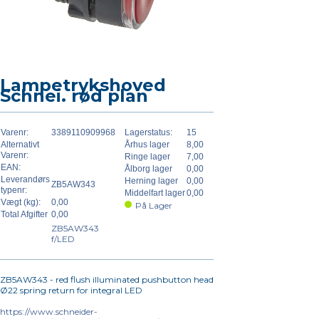
Lampetrykshoved
Schnei. rød plan
Varenr:
3389110909968
Lagerstatus:
15
Alternativt
Århus lager
8,00
Varenr:
Ringe lager
7,00
EAN:
Ålborg lager
0,00
Leverandørs
Herning lager
0,00
ZB5AW343
typenr:
Middelfart lager
0,00
Vægt (kg):
0,00
På Lager
Total Afgifter
0,00
ZB5AW343
f/LED
ZB5AW343 - red flush illuminated pushbutton head
Ø22 spring return for integral LED
https://www.schneider-