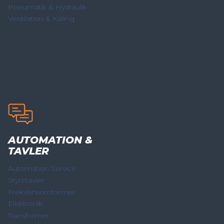
Pneumatik & Hydraulik
Ventilation & Køling
AUTOMATION &
TAVLER
Automation Service
Styretavler
Frekvensomformer
Elektronik
Transformer