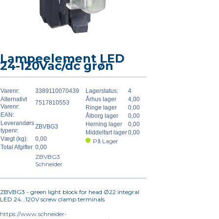
Lampeelement LED
24-120Vac/dc grøn
Varenr:
3389110070439
Lagerstatus:
4
Alternativt
Århus lager
4,00
7517810553
Varenr:
Ringe lager
0,00
EAN:
Ålborg lager
0,00
Leverandørs
Herning lager
0,00
ZBVBG3
typenr:
Middelfart lager
0,00
Vægt (kg):
0,00
På Lager
Total Afgifter
0,00
ZBVBG3
Schneider
ZBVBG3 - green light block for head Ø22 integral
LED 24...120V screw clamp terminals
https://www.schneider-