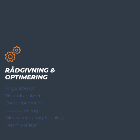
RÅDGIVNING &
OPTIMERING
Årlige eftersyn
Tilstandsanalyser
Energioptimering
Laseropretning
Kilrem beregning & måling
Keramiske lejer