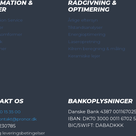
MATION &
RÅDGIVNING &
ER
OPTIMERING
on Service
Årlige eftersyn
er
Tilstandsanalyser
somformer
Energioptimering
ik
Laseropretning
mer
Kilrem beregning & måling
Keramiske lejer
AKT OS
BANKOPLYSNINGER
Danske Bank 4387 00116702
0 15 35 00
IBAN: DK70 3000 0011 6702 
ontakt@pronor.dk
BIC/SWIFT: DABADKKK
230785
g leveringsbetingelser