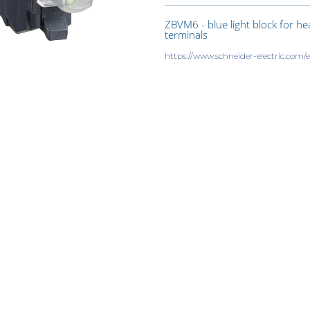
ZBVM6 - blue light block for h
terminals
https://www.schneider-electric.co