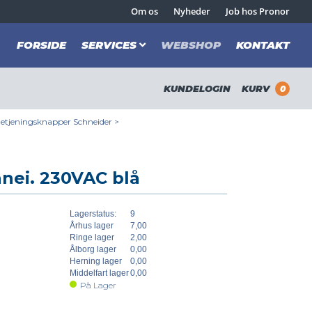
Om os
Nyheder
Job hos Pronor
FORSIDE
SERVICES
WEBSHOP
KONTAKT
KUNDELOGIN
KURV
0
etjeningsknapper Schneider
>
nei. 230VAC blå
Lagerstatus:
9
Århus lager
7,00
Ringe lager
2,00
Ålborg lager
0,00
Herning lager
0,00
Middelfart lager
0,00
På Lager