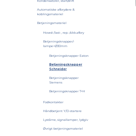
Kondensatorer, start/drift
Automatiske afbrydere &
koblingsmateriel
Betjeningsmateriel
Hoved-/last-, rep.-/sikk.afbry
Betjeningsknapper/-
lampe<Ø30mm
Betjeningsknapper Eaton
Betjeningsknapper
Schneider
Betjeningsknapper
Siemens
Betjeningsknapper T+H
Fodkontakter
Håndbetjent Y/D-startere
Lystårne, signallamper, lydgiv
Øvrigt betjeningsmateriel