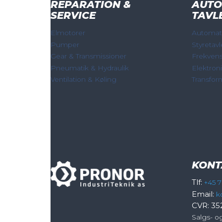
REPARATION &
AUTO
SERVICE
TAVL
Elmotorer
Automati
Pumper
Styretavl
Gear & Transmissioner
Frekven
Pneumatik & Hydraulik
Elektron
Ventilation & Køling
Transfor
KONT
Tlf:
+45 7
Email:
k
CVR: 35
Salgs- o