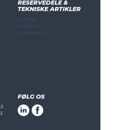
RESERVEDELE &
TEKNISKE ARTIKLER
Webshop
Skaffevarer
Leverandører
FØLG OS
53
53