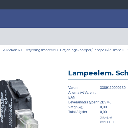
El & Mekanik
>
Betjeningsmateriel
>
Betjeningsknapper/-lampe<Ø30mm
>
B
Lampeelem. Sch
Varenr:
3389110090130
Alternativt Varenr:
EAN:
Leverandørs typenr:
ZBVM6
Vægt (kg):
0,00
Total Afgifter
0,00
ZBVM6
incl. LED