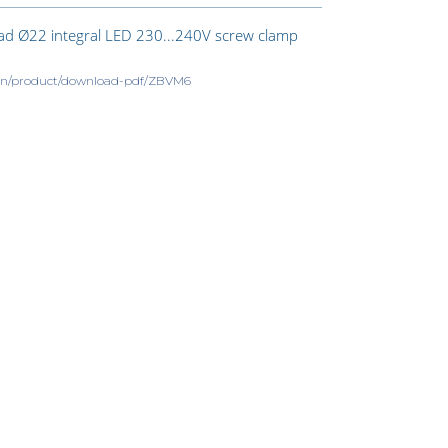
ead Ø22 integral LED 230...240V screw clamp
m/en/product/download-pdf/ZBVM6