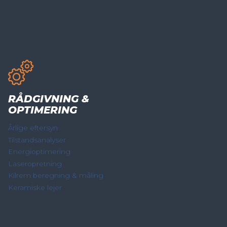
RÅDGIVNING &
OPTIMERING
Årlige eftersyn
Tilstandsanalyser
Energioptimering
Laseropretning
Kilrem beregning & måling
Keramiske lejer