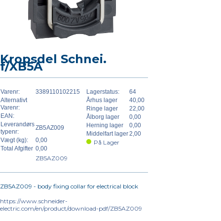
Kropsdel Schnei.
f/XB5A
Varenr:
3389110102215
Lagerstatus:
64
Alternativt
Århus lager
40,00
Varenr:
Ringe lager
22,00
EAN:
Ålborg lager
0,00
Leverandørs
Herning lager
0,00
ZB5AZ009
typenr:
Middelfart lager
2,00
Vægt (kg):
0,00
På Lager
Total Afgifter
0,00
ZB5AZ009
ZB5AZ009 - body fixing collar for electrical block
https://www.schneider-
electric.com/en/product/download-pdf/ZB5AZ009