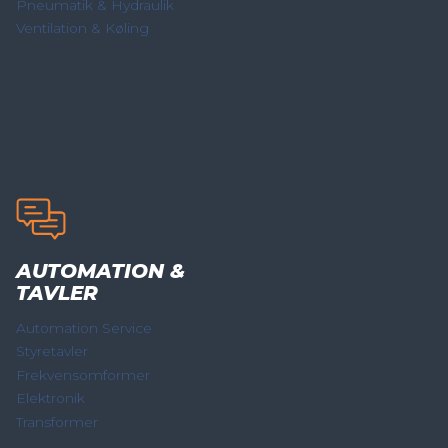
Pneumatik & Hydraulik
Ventilation & Køling
AUTOMATION &
TAVLER
Automation Service
Styretavler
Frekvensomformer
Elektronik
Transformer