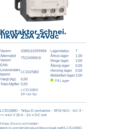
Kontaktor Schnei.
11kW 25A 24Vdc
Varenr:
3389110355994
Lagerstatus:
7
Alternativt
Århus lager
1,00
7522408918
Varenr:
Ringe lager
3,00
EAN:
Ålborg lager
0,00
Leverandørs
Herning lager
0,00
LC1D25BD
typenr:
Middelfart lager
3,00
Vægt (kg):
0,00
På Lager
Total Afgifter
0,00
LC1D25BD
3P+1sl-1br
LC1D25BD - TeSys D contactor - 3P(3 NO) - AC-3 -
<= 440 V 25 A - 24 V DC coil
https://www.schneider-
electric.com/en/product/download-pdf/LC1D25BD