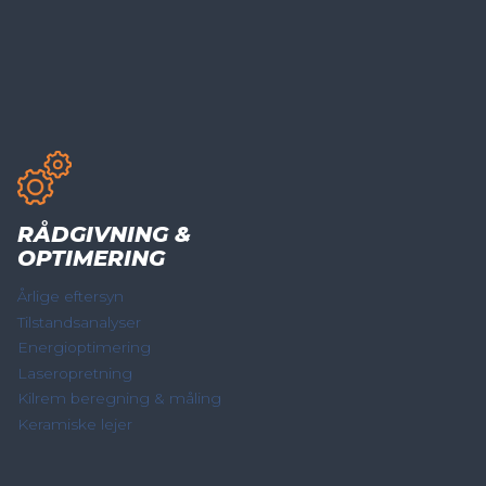
RÅDGIVNING &
OPTIMERING
Årlige eftersyn
Tilstandsanalyser
Energioptimering
Laseropretning
Kilrem beregning & måling
Keramiske lejer