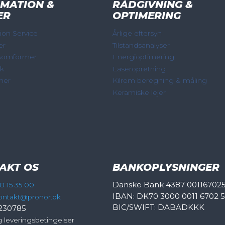
MATION &
RÅDGIVNING &
ER
OPTIMERING
on Service
Årlige eftersyn
er
Tilstandsanalyser
somformer
Energioptimering
ik
Laseropretning
mer
Kilrem beregning & måling
Keramiske lejer
AKT OS
BANKOPLYSNINGER
Danske Bank 4387 00116702
0 15 35 00
IBAN: DK70 3000 0011 6702 
ontakt@pronor.dk
BIC/SWIFT: DABADKKK
230785
g leveringsbetingelser