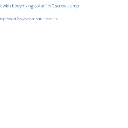
k with body/fixing collar 1NC screw clamp
m/en/product/download-pdf/ZB5AZ102