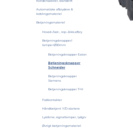
Kondensatorer, start/drift
Automatiske afbrydere &
koblingsmateriel
Betjeningsmateriel
Hoved-/last-, rep.-/sikk.afbry
Betjeningsknapper/-
lampe<Ø30mm
Betjeningsknapper Eaton
Betjeningsknapper
Schneider
Betjeningsknapper
Siemens
Betjeningsknapper T+H
Fodkontakter
Håndbetjent Y/D-startere
Lystårne, signallamper, lydgiv
Øvrigt betjeningsmateriel