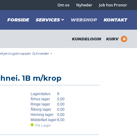
Om os
Nyheder
Job hos Pronor
FORSIDE
SERVICES
WEBSHOP
KONTAKT
KUNDELOGIN
KURV
0
etjeningsknapper Schneider
>
hnei. 1B m/krop
Lagerstatus:
8
Århus lager
0,00
Ringe lager
0,00
Ålborg lager
0,00
Herning lager
0,00
Middelfart lager
8,00
På Lager