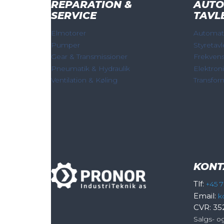
REPARATION &
AUTO
SERVICE
TAVL
Elmotorer
Automati
Pumper
Styretavl
Gear & Transmissioner
Frekven
Pneumatik & Hydraulik
Elektron
Ventilation & Køling
Transfor
KONT
Tlf:
+45 7
Email:
k
CVR: 35
Salgs- o