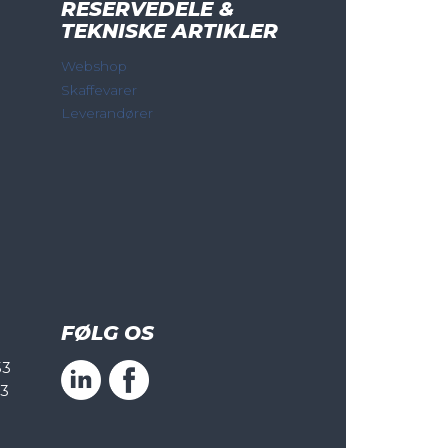
RESERVEDELE &
TEKNISKE ARTIKLER
Webshop
Skaffevarer
Leverandører
FØLG OS
53
53