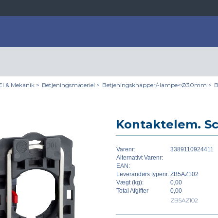
El & Mekanik
>
Betjeningsmateriel
>
Betjeningsknapper/-lampe<Ø30mm
>
B
Kontaktelem. Sc
Varenr:
3389110924411
Alternativt Varenr:
EAN:
Leverandørs typenr:
ZB5AZ102
Vægt (kg):
0,00
Total Afgifter
0,00
ZB5AZ102