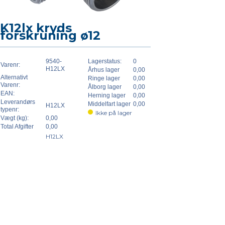
K12lx kryds
forskruning ø12
9540-
Lagerstatus:
0
Varenr:
H12LX
Århus lager
0,00
Alternativt
Ringe lager
0,00
Varenr:
Ålborg lager
0,00
EAN:
Herning lager
0,00
Leverandørs
Middelfart lager
0,00
H12LX
typenr:
Ikke på lager
Vægt (kg):
0,00
Total Afgifter
0,00
H12LX