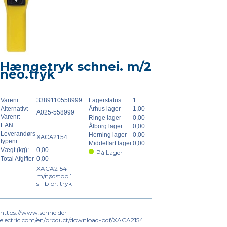
Hængetryk schnei. m/2
neo.tryk
Varenr:
3389110558999
Lagerstatus:
1
Alternativt
Århus lager
1,00
A025-558999
Varenr:
Ringe lager
0,00
EAN:
Ålborg lager
0,00
Leverandørs
Herning lager
0,00
XACA2154
typenr:
Middelfart lager
0,00
Vægt (kg):
0,00
På Lager
Total Afgifter
0,00
XACA2154
m/nødstop 1
s+1b pr. tryk
https://www.schneider-
electric.com/en/product/download-pdf/XACA2154