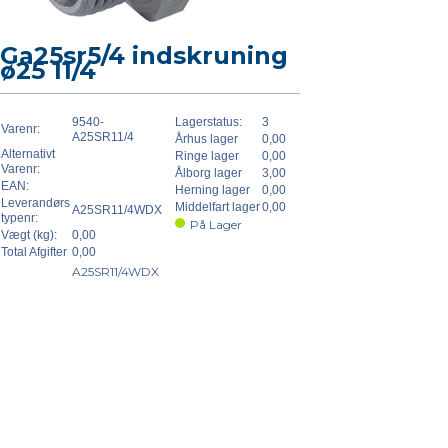
Ga25sr5/4 indskruning
ø25 11/4
9540-
Lagerstatus:
3
Varenr:
A25SR11/4
Århus lager
0,00
Alternativt
Ringe lager
0,00
Varenr:
Ålborg lager
3,00
EAN:
Herning lager
0,00
Leverandørs
Middelfart lager
0,00
A25SR11/4WDX
typenr:
På Lager
Vægt (kg):
0,00
Total Afgifter
0,00
A25SR11/4WDX