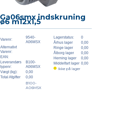
Ga06smx indskruning
ø6 m12x1,5
9540-
Lagerstatus:
0
Varenr:
A06MSX
Århus lager
0,00
Alternativt
Ringe lager
0,00
Varenr:
Ålborg lager
0,00
EAN:
Herning lager
0,00
Leverandørs
B100-
Middelfart lager
0,00
typenr:
A06MSX
Ikke på lager
Vægt (kg):
0,00
Total Afgifter
0,00
B100-
A06MSX