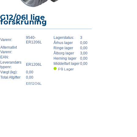
G12/06l lige
forskruning
9540-
Lagerstatus:
3
Varenr:
ER1206L
Århus lager
0,00
Alternativt
Ringe lager
0,00
Varenr:
Ålborg lager
3,00
EAN:
Herning lager
0,00
Leverandørs
Middelfart lager
0,00
ER1206L
typenr:
På Lager
Vægt (kg):
0,00
Total Afgifter
0,00
ER1206L