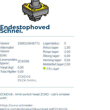
Endestophoved
Schnei.
Varenr:
3389110646771
Lagerstatus:
5
Alternativt
Århus lager
1,00
Varenr:
Ringe lager
2,00
EAN:
Ålborg lager
0,00
Leverandørs
Herning lager
0,00
ZCKD06
typenr:
Middelfart lager
2,00
Vægt (kg):
0,00
På Lager
Total Afgifter
0,00
ZCKD06
f/XCK-S+M+L
ZCKD06 - limit switch head ZCKD - cat's whisker
with
https://www.schneider-
electric.com/en/product/download-pdf/ZCKD06