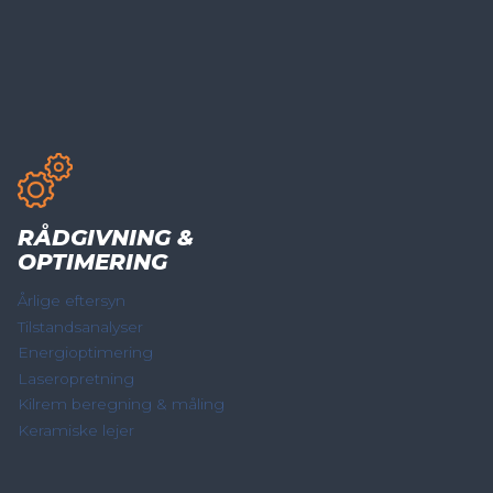
RÅDGIVNING &
OPTIMERING
Årlige eftersyn
Tilstandsanalyser
Energioptimering
Laseropretning
Kilrem beregning & måling
Keramiske lejer