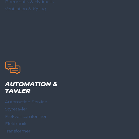
Pneumatik & Hydraulik
Ventilation & Køling
AUTOMATION &
TAVLER
Automation Service
Styretavler
Frekvensomformer
Elektronik
Transformer