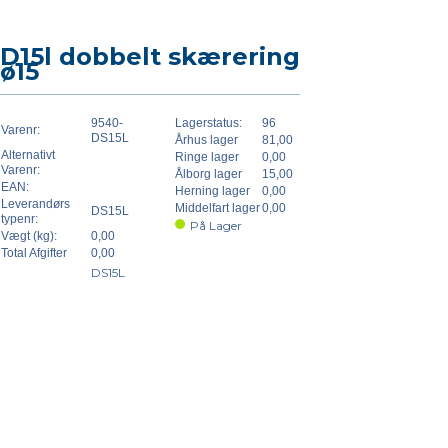
D15l dobbelt skærering
ø15
9540-
Lagerstatus:
96
Varenr:
DS15L
Århus lager
81,00
Alternativt
Ringe lager
0,00
Varenr:
Ålborg lager
15,00
EAN:
Herning lager
0,00
Leverandørs
Middelfart lager
0,00
DS15L
typenr:
På Lager
Vægt (kg):
0,00
Total Afgifter
0,00
DS15L