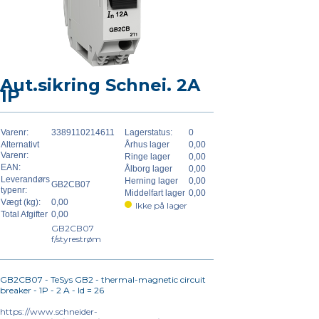
Aut.sikring Schnei. 2A
1P
Varenr:
3389110214611
Lagerstatus:
0
Alternativt
Århus lager
0,00
Varenr:
Ringe lager
0,00
EAN:
Ålborg lager
0,00
Leverandørs
Herning lager
0,00
GB2CB07
typenr:
Middelfart lager
0,00
Vægt (kg):
0,00
Ikke på lager
Total Afgifter
0,00
GB2CB07
f/styrestrøm
GB2CB07 - TeSys GB2 - thermal-magnetic circuit
breaker - 1P - 2 A - Id = 26
https://www.schneider-