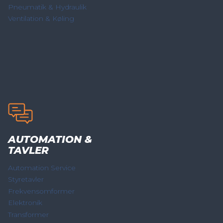
Pneumatik & Hydraulik
Ventilation & Køling
AUTOMATION &
TAVLER
Automation Service
Styretavler
Frekvensomformer
Elektronik
Transformer