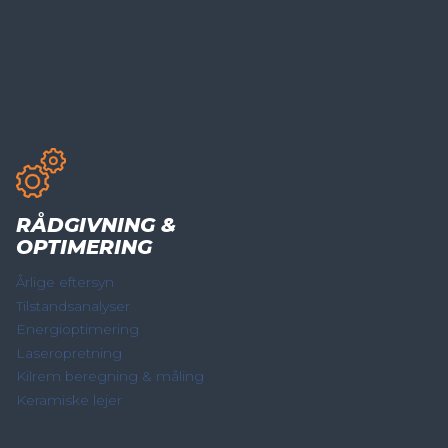
RÅDGIVNING &
OPTIMERING
Årlige eftersyn
Tilstandsanalyser
Energioptimering
Laseropretning
Kilrem beregning & måling
Keramiske lejer